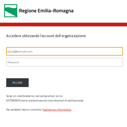
Accedere utilizzando l'account dell'organizzazione
Accedi
Se sei un utente esterno, nel campo email, scrivi
EXTRARER\
nome utente
(ricevuto tramite email di abilitazione)
Per problemi tecnici contatta l’
assistenza informatica
.