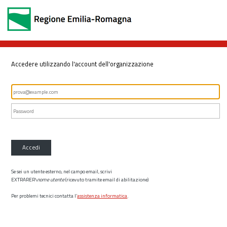
Accedere utilizzando l'account dell'organizzazione
Accedi
Se sei un utente esterno, nel campo email, scrivi
EXTRARER\
nome utente
(ricevuto tramite email di abilitazione)
Per problemi tecnici contatta l’
assistenza informatica
.