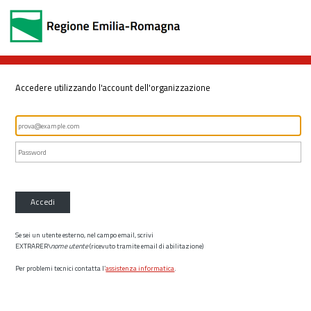
Accedere utilizzando l'account dell'organizzazione
Accedi
Se sei un utente esterno, nel campo email, scrivi
EXTRARER\
nome utente
(ricevuto tramite email di abilitazione)
Per problemi tecnici contatta l’
assistenza informatica
.