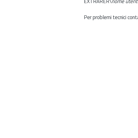
EXTRARER\
nome utent
Per problemi tecnici cont