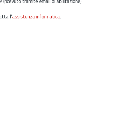
e
(ricevuto tramite email di abilitazione)
atta l’
assistenza informatica
.