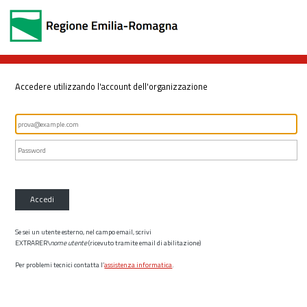
Accedere utilizzando l'account dell'organizzazione
Accedi
Se sei un utente esterno, nel campo email, scrivi
EXTRARER\
nome utente
(ricevuto tramite email di abilitazione)
Per problemi tecnici contatta l’
assistenza informatica
.