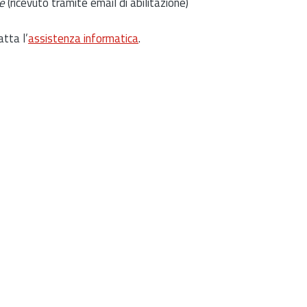
e
(ricevuto tramite email di abilitazione)
atta l’
assistenza informatica
.