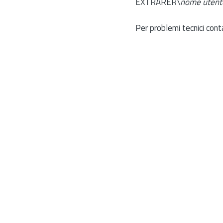
EXTRARER\
nome utent
Per problemi tecnici cont