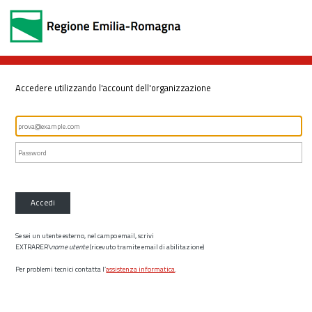
Accedere utilizzando l'account dell'organizzazione
Accedi
Se sei un utente esterno, nel campo email, scrivi
EXTRARER\
nome utente
(ricevuto tramite email di abilitazione)
Per problemi tecnici contatta l’
assistenza informatica
.