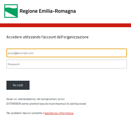
Accedere utilizzando l'account dell'organizzazione
Accedi
Se sei un utente esterno, nel campo email, scrivi
EXTRARER\
nome utente
(ricevuto tramite email di abilitazione)
Per problemi tecnici contatta l’
assistenza informatica
.