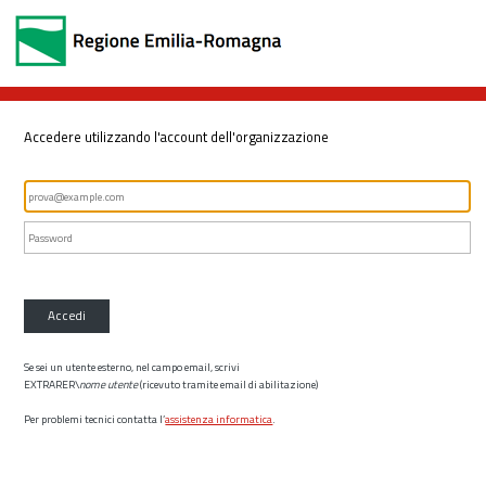
Accedere utilizzando l'account dell'organizzazione
Accedi
Se sei un utente esterno, nel campo email, scrivi
EXTRARER\
nome utente
(ricevuto tramite email di abilitazione)
Per problemi tecnici contatta l’
assistenza informatica
.