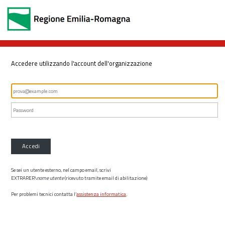
Accedere utilizzando l'account dell'organizzazione
Accedi
Se sei un utente esterno, nel campo email, scrivi
EXTRARER\
nome utente
(ricevuto tramite email di abilitazione)
Per problemi tecnici contatta l’
assistenza informatica
.