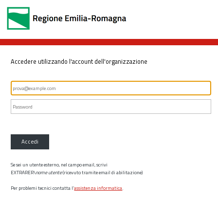
Accedere utilizzando l'account dell'organizzazione
Accedi
Se sei un utente esterno, nel campo email, scrivi
EXTRARER\
nome utente
(ricevuto tramite email di abilitazione)
Per problemi tecnici contatta l’
assistenza informatica
.