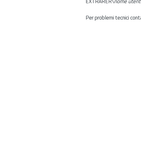
EXTRARER\
nome utent
Per problemi tecnici cont