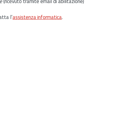
e
(ricevuto tramite email di abilitazione)
atta l’
assistenza informatica
.