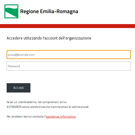
Accedere utilizzando l'account dell'organizzazione
Accedi
Se sei un utente esterno, nel campo email, scrivi
EXTRARER\
nome utente
(ricevuto tramite email di abilitazione)
Per problemi tecnici contatta l’
assistenza informatica
.