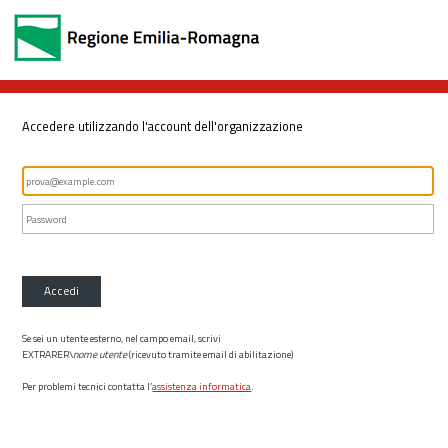
Accedere utilizzando l'account dell'organizzazione
Accedi
Se sei un utente esterno, nel campo email, scrivi
EXTRARER\
nome utente
(ricevuto tramite email di abilitazione)
Per problemi tecnici contatta l’
assistenza informatica
.