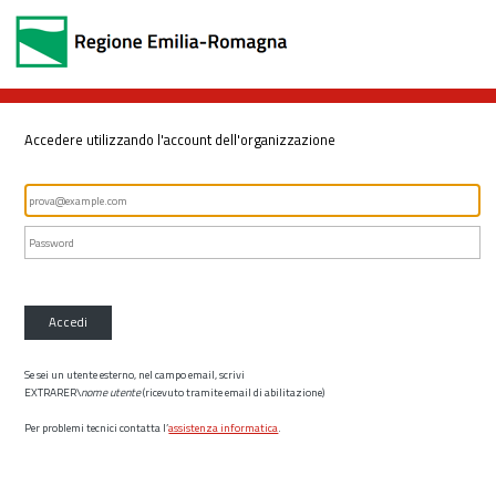
Accedere utilizzando l'account dell'organizzazione
Accedi
Se sei un utente esterno, nel campo email, scrivi
EXTRARER\
nome utente
(ricevuto tramite email di abilitazione)
Per problemi tecnici contatta l’
assistenza informatica
.