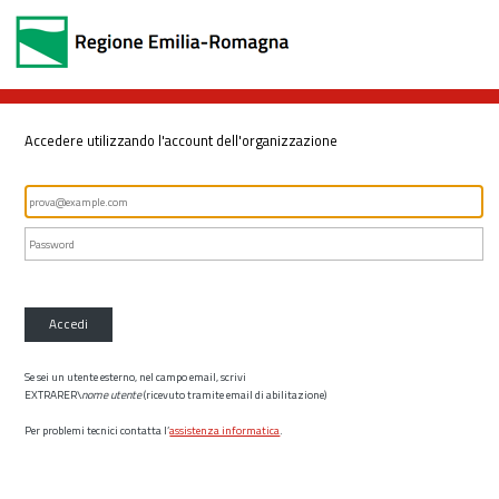
Accedere utilizzando l'account dell'organizzazione
Accedi
Se sei un utente esterno, nel campo email, scrivi
EXTRARER\
nome utente
(ricevuto tramite email di abilitazione)
Per problemi tecnici contatta l’
assistenza informatica
.