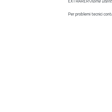
EXTRARER\
nome utent
Per problemi tecnici cont