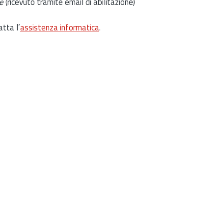
e
(ricevuto tramite email di abilitazione)
atta l’
assistenza informatica
.