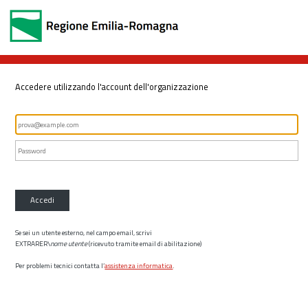
Accedere utilizzando l'account dell'organizzazione
Accedi
Se sei un utente esterno, nel campo email, scrivi
EXTRARER\
nome utente
(ricevuto tramite email di abilitazione)
Per problemi tecnici contatta l’
assistenza informatica
.