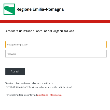
Accedere utilizzando l'account dell'organizzazione
Accedi
Se sei un utente esterno, nel campo email, scrivi
EXTRARER\
nome utente
(ricevuto tramite email di abilitazione)
Per problemi tecnici contatta l’
assistenza informatica
.