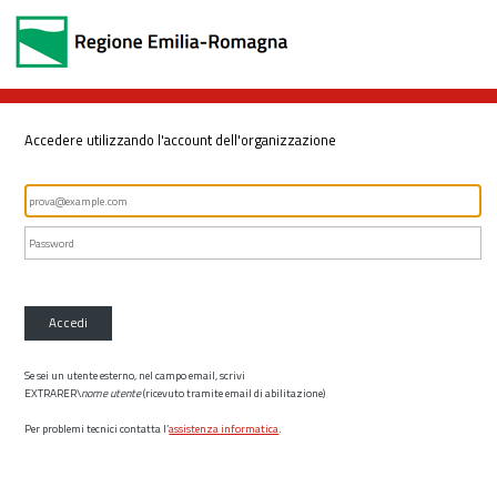
Accedere utilizzando l'account dell'organizzazione
Accedi
Se sei un utente esterno, nel campo email, scrivi
EXTRARER\
nome utente
(ricevuto tramite email di abilitazione)
Per problemi tecnici contatta l’
assistenza informatica
.