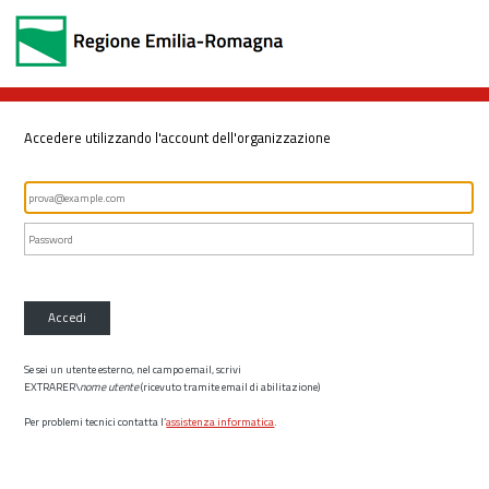
Accedere utilizzando l'account dell'organizzazione
Accedi
Se sei un utente esterno, nel campo email, scrivi
EXTRARER\
nome utente
(ricevuto tramite email di abilitazione)
Per problemi tecnici contatta l’
assistenza informatica
.