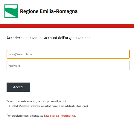
Accedere utilizzando l'account dell'organizzazione
Accedi
Se sei un utente esterno, nel campo email, scrivi
EXTRARER\
nome utente
(ricevuto tramite email di abilitazione)
Per problemi tecnici contatta l’
assistenza informatica
.