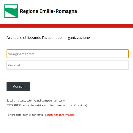
Accedere utilizzando l'account dell'organizzazione
Accedi
Se sei un utente esterno, nel campo email, scrivi
EXTRARER\
nome utente
(ricevuto tramite email di abilitazione)
Per problemi tecnici contatta l’
assistenza informatica
.