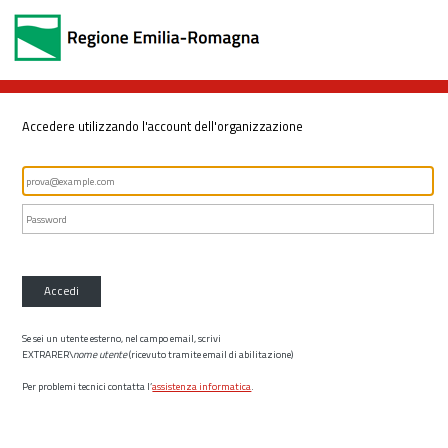
Accedere utilizzando l'account dell'organizzazione
Accedi
Se sei un utente esterno, nel campo email, scrivi
EXTRARER\
nome utente
(ricevuto tramite email di abilitazione)
Per problemi tecnici contatta l’
assistenza informatica
.