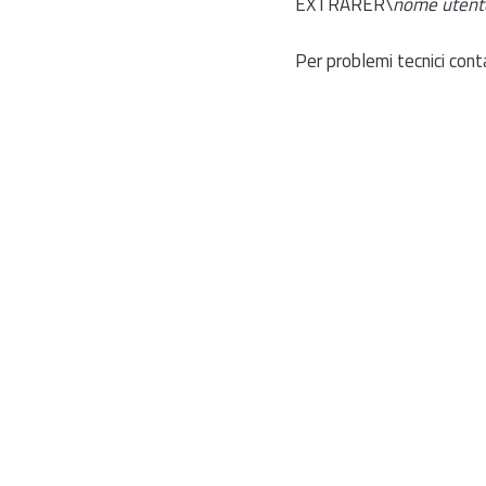
EXTRARER\
nome utent
Per problemi tecnici cont