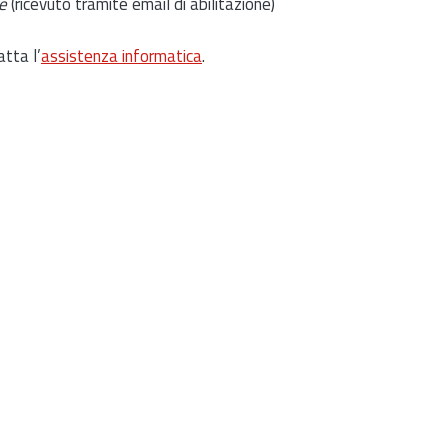
e
(ricevuto tramite email di abilitazione)
atta l’
assistenza informatica
.