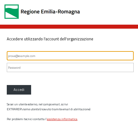
Accedere utilizzando l'account dell'organizzazione
Accedi
Se sei un utente esterno, nel campo email, scrivi
EXTRARER\
nome utente
(ricevuto tramite email di abilitazione)
Per problemi tecnici contatta l’
assistenza informatica
.