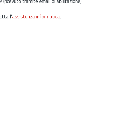
e
(ricevuto tramite email di abilitazione)
atta l’
assistenza informatica
.