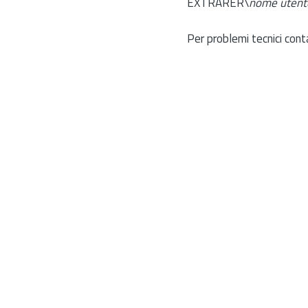
EXTRARER\
nome utent
Per problemi tecnici cont