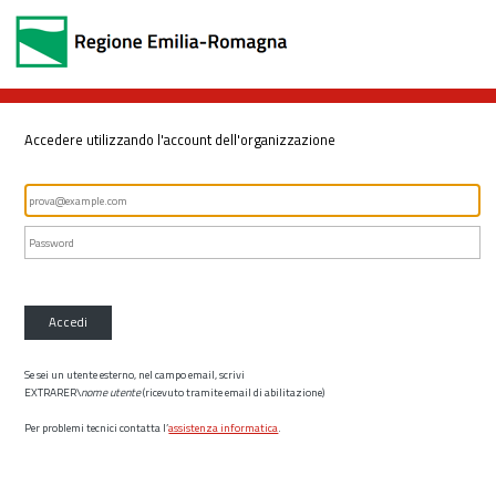
Accedere utilizzando l'account dell'organizzazione
Accedi
Se sei un utente esterno, nel campo email, scrivi
EXTRARER\
nome utente
(ricevuto tramite email di abilitazione)
Per problemi tecnici contatta l’
assistenza informatica
.