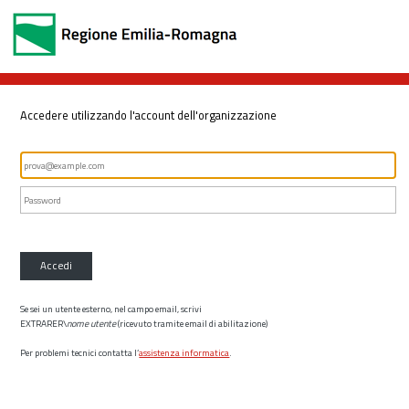
Accedere utilizzando l'account dell'organizzazione
Accedi
Se sei un utente esterno, nel campo email, scrivi
EXTRARER\
nome utente
(ricevuto tramite email di abilitazione)
Per problemi tecnici contatta l’
assistenza informatica
.