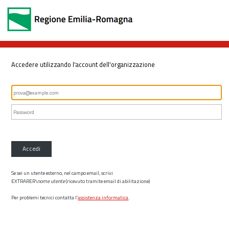
Accedere utilizzando l'account dell'organizzazione
Accedi
Se sei un utente esterno, nel campo email, scrivi
EXTRARER\
nome utente
(ricevuto tramite email di abilitazione)
Per problemi tecnici contatta l’
assistenza informatica
.