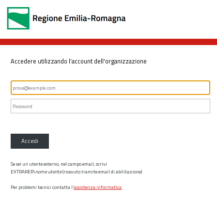
Accedere utilizzando l'account dell'organizzazione
Accedi
Se sei un utente esterno, nel campo email, scrivi
EXTRARER\
nome utente
(ricevuto tramite email di abilitazione)
Per problemi tecnici contatta l’
assistenza informatica
.