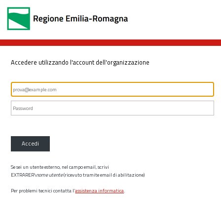
Accedere utilizzando l'account dell'organizzazione
Accedi
Se sei un utente esterno, nel campo email, scrivi
EXTRARER\
nome utente
(ricevuto tramite email di abilitazione)
Per problemi tecnici contatta l’
assistenza informatica
.