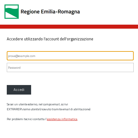
Accedere utilizzando l'account dell'organizzazione
Accedi
Se sei un utente esterno, nel campo email, scrivi
EXTRARER\
nome utente
(ricevuto tramite email di abilitazione)
Per problemi tecnici contatta l’
assistenza informatica
.