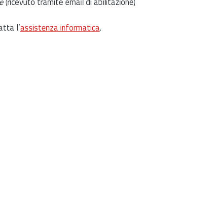
e
(ricevuto tramite email di abilitazione)
atta l’
assistenza informatica
.