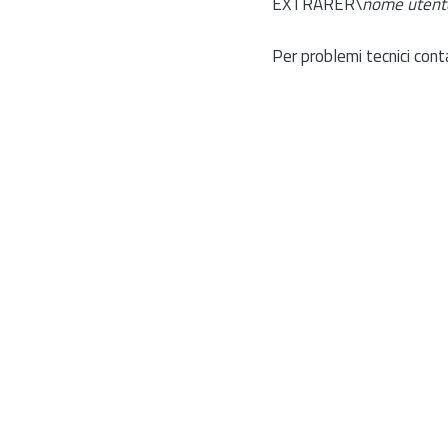
EXTRARER\
nome utent
Per problemi tecnici cont