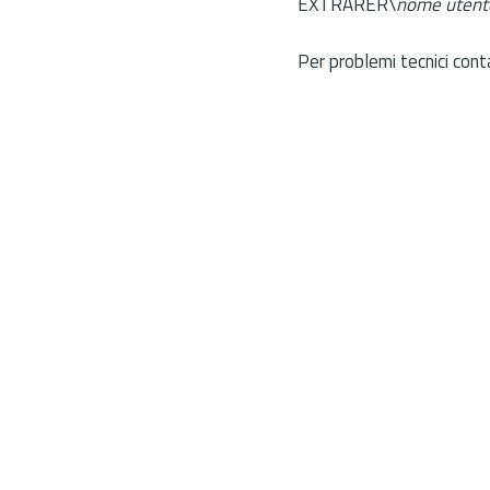
EXTRARER\
nome utent
Per problemi tecnici cont