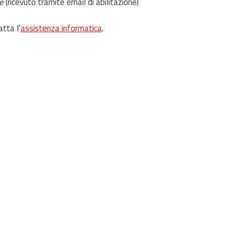
e
(ricevuto tramite email di abilitazione)
atta l’
assistenza informatica
.