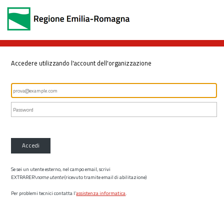
Accedere utilizzando l'account dell'organizzazione
Accedi
Se sei un utente esterno, nel campo email, scrivi
EXTRARER\
nome utente
(ricevuto tramite email di abilitazione)
Per problemi tecnici contatta l’
assistenza informatica
.