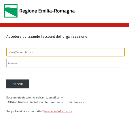
Accedere utilizzando l'account dell'organizzazione
Accedi
Se sei un utente esterno, nel campo email, scrivi
EXTRARER\
nome utente
(ricevuto tramite email di abilitazione)
Per problemi tecnici contatta l’
assistenza informatica
.