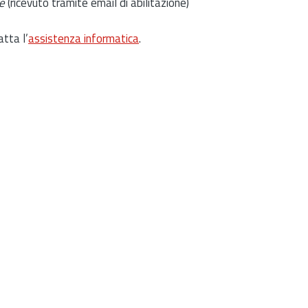
e
(ricevuto tramite email di abilitazione)
atta l’
assistenza informatica
.