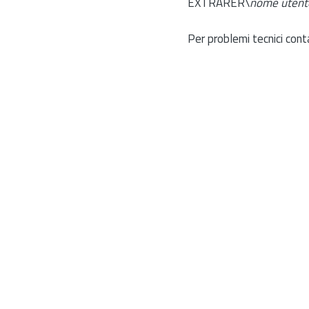
EXTRARER\
nome utent
Per problemi tecnici cont