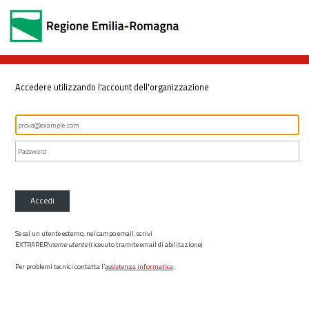
Accedere utilizzando l'account dell'organizzazione
Accedi
Se sei un utente esterno, nel campo email, scrivi
EXTRARER\
nome utente
(ricevuto tramite email di abilitazione)
Per problemi tecnici contatta l’
assistenza informatica
.