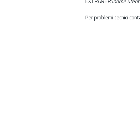
EXTRARER\
nome utent
Per problemi tecnici cont