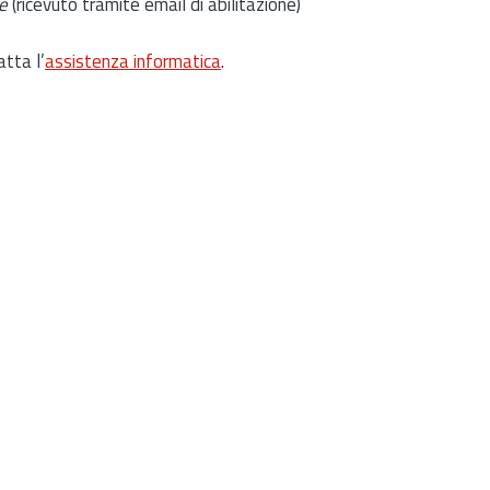
e
(ricevuto tramite email di abilitazione)
atta l’
assistenza informatica
.