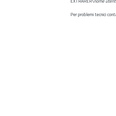
EXTRARER\
nome utent
Per problemi tecnici cont