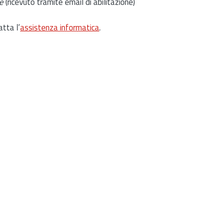
e
(ricevuto tramite email di abilitazione)
atta l’
assistenza informatica
.