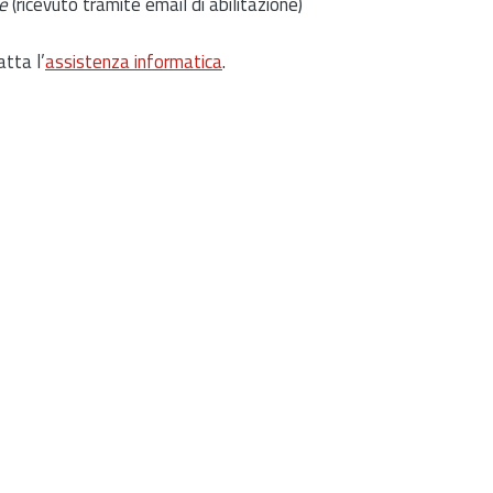
e
(ricevuto tramite email di abilitazione)
atta l’
assistenza informatica
.