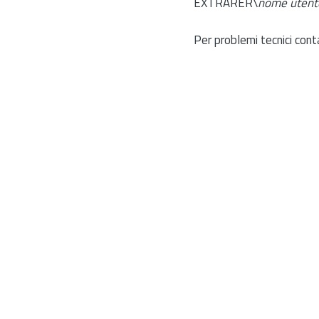
EXTRARER\
nome utent
Per problemi tecnici cont