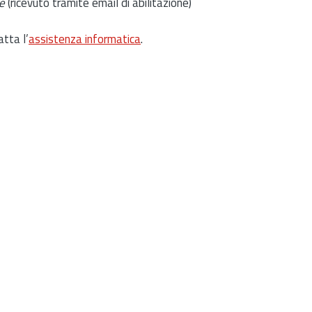
e
(ricevuto tramite email di abilitazione)
atta l’
assistenza informatica
.