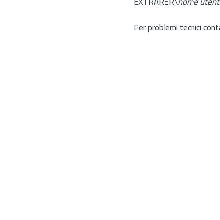
EXTRARER\
nome utent
Per problemi tecnici cont