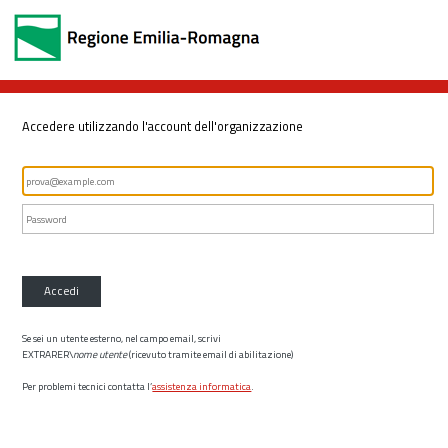
Accedere utilizzando l'account dell'organizzazione
Accedi
Se sei un utente esterno, nel campo email, scrivi
EXTRARER\
nome utente
(ricevuto tramite email di abilitazione)
Per problemi tecnici contatta l’
assistenza informatica
.