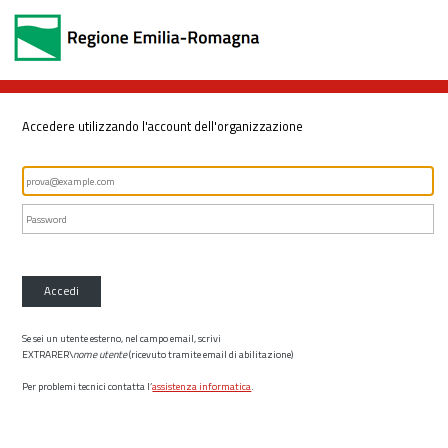
Accedere utilizzando l'account dell'organizzazione
Accedi
Se sei un utente esterno, nel campo email, scrivi
EXTRARER\
nome utente
(ricevuto tramite email di abilitazione)
Per problemi tecnici contatta l’
assistenza informatica
.