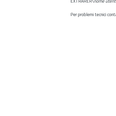
EXTRARER\
nome utent
Per problemi tecnici cont