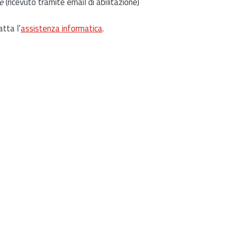
e
(ricevuto tramite email di abilitazione)
atta l’
assistenza informatica
.