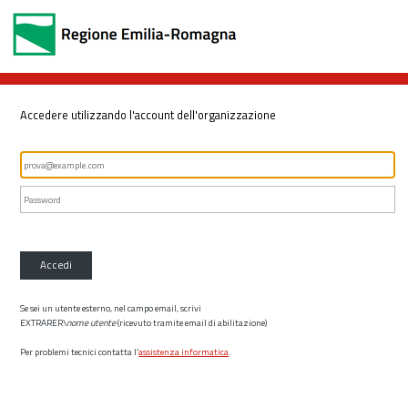
Accedere utilizzando l'account dell'organizzazione
Accedi
Se sei un utente esterno, nel campo email, scrivi
EXTRARER\
nome utente
(ricevuto tramite email di abilitazione)
Per problemi tecnici contatta l’
assistenza informatica
.