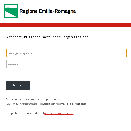
Accedere utilizzando l'account dell'organizzazione
Accedi
Se sei un utente esterno, nel campo email, scrivi
EXTRARER\
nome utente
(ricevuto tramite email di abilitazione)
Per problemi tecnici contatta l’
assistenza informatica
.