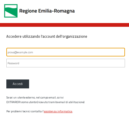
Accedere utilizzando l'account dell'organizzazione
Accedi
Se sei un utente esterno, nel campo email, scrivi
EXTRARER\
nome utente
(ricevuto tramite email di abilitazione)
Per problemi tecnici contatta l’
assistenza informatica
.