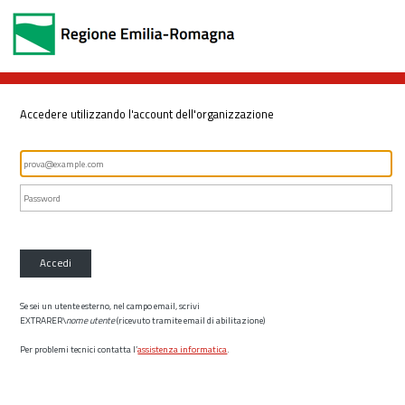
Accedere utilizzando l'account dell'organizzazione
Accedi
Se sei un utente esterno, nel campo email, scrivi
EXTRARER\
nome utente
(ricevuto tramite email di abilitazione)
Per problemi tecnici contatta l’
assistenza informatica
.